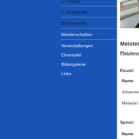
1. Frauen
1. Gemischte
Bahnrekorde
Meisterschaften
Meiste
Veranstaltungen
Platzier
Ehrentafel
Bildergalerie
Einzel:
Links
Name
Johanne
Melanie 
Sprint:
Name