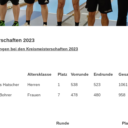
rschaften 2023
ungen bei den Kreismeisterschaften 2023
Altersklasse
Platz
Vorrunde
Endrunde
Ges
s Hatscher
Herren
1
538
523
1061
Bohrer
Frauen
7
478
480
958
Runde
Pla