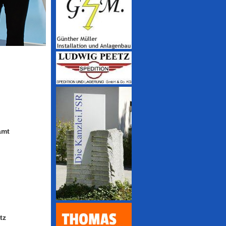
amt
tz